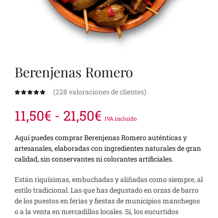
Berenjenas Romero
(
228
valoraciones de clientes)
Rango
11,50
€
-
21,50
€
IVA incluido
de
Aquí puedes comprar Berenjenas Romero auténticas y
artesanales, elaboradas con ingredientes naturales de gran
precios:
calidad, sin conservantes ni colorantes artificiales.
desde
Están riquísimas, embuchadas y aliñadas como siempre, al
estilo tradicional. Las que has degustado en orzas de barro
11,50€
de los puestos en ferias y fiestas de municipios manchegos
o a la venta en mercadillos locales. Sí, los encurtidos