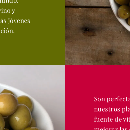
ofundo.
ino y
ás jóvenes
ción.
Son perfecta
nuestros pl
fuente de v
mejorar las