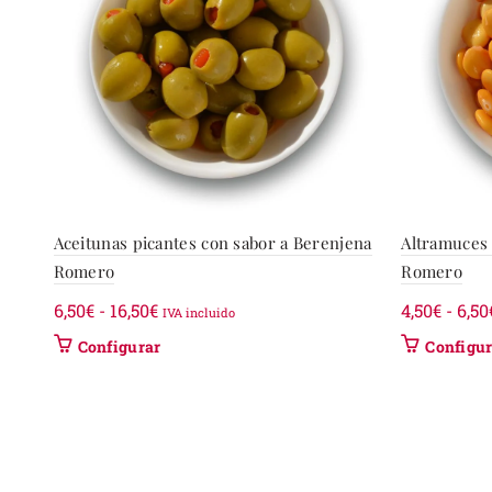
Aceitunas picantes con sabor a Berenjena
Altramuces 
Romero
Romero
Rango
6,50
€
-
16,50
€
4,50
€
-
6,50
IVA incluido
de
Este
Configurar
Configu
precios:
producto
desde
tiene
6,50€
múltiples
variantes.
hasta
Las
16,50€
opciones