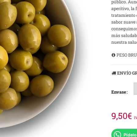
público. Aun
aperitivo, la
tratamiento 
sabor suave 
conseguimos 
más saludabl
nuestra salu
PESO BRUTO
ENVÍO GR
Envase
9,50
€
I
Pídel