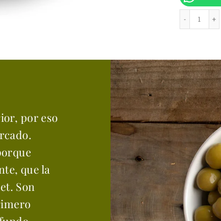
ior, por eso
ercado.
porque
te, que la
et. Son
primero