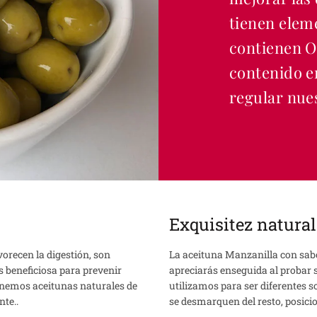
tienen eleme
contienen Om
contenido en
regular nues
Exquisitez natural
vorecen la digestión, son
La aceituna Manzanilla con sabo
es beneficiosa para prevenir
apreciarás enseguida al probar s
onemos aceitunas naturales de
utilizamos para ser diferentes 
te..
se desmarquen del resto, posicio