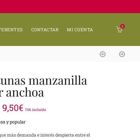
0
FERENTES
CONTACTAR
MI CUENTA
tunas manzanilla
r anchoa
Rango
9,50
€
IVA incluido
de
sa y popular
precios:
que más demanda e interés despierta entre el