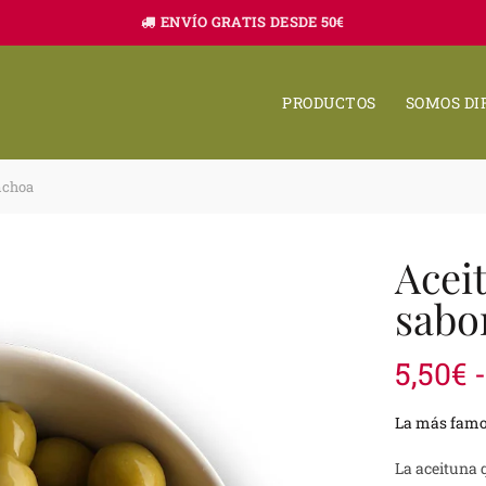
ENVÍO GRATIS DESDE 50€
PRODUCTOS
SOMOS DI
nchoa
Acei
sabo
5,50
€
-
La más famo
La aceituna 