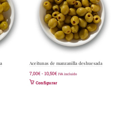
a
Aceitunas de manzanilla deshuesada
Rango
7,00
€
-
10,50
€
IVA incluido
de
Este
Configurar
precios:
producto
desde
tiene
7,00€
múltiples
variantes.
hasta
Las
10,50€
opciones
se