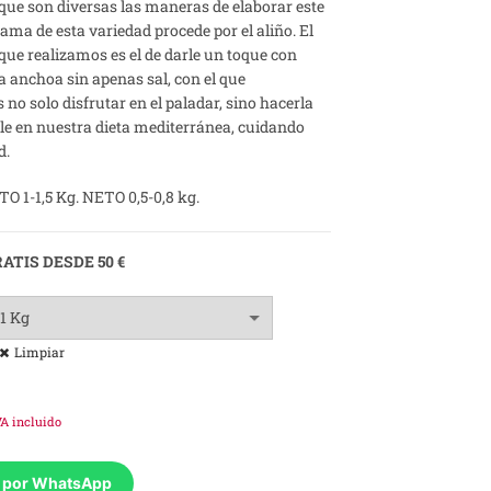
que son diversas las maneras de elaborar este
desde
 fama de esta variedad procede por el aliño. El
que realizamos es el de darle un toque con
5,50€
a anchoa sin apenas sal, con el que
no solo disfrutar en el paladar, sino hacerla
hasta
e en nuestra dieta mediterránea, cuidando
d.
9,50€
 1-1,5 Kg. NETO 0,5-0,8 kg.
ATIS DESDE 50 €
Limpiar
VA incluido
o por WhatsApp